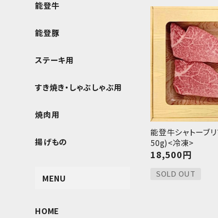
能登牛
能登豚
ステーキ用
すき焼き・しゃぶしゃぶ用
焼肉用
能登牛シャトーブリ
揚げもの
50g)<冷凍>
18,500
円
SOLD OUT
MENU
HOME