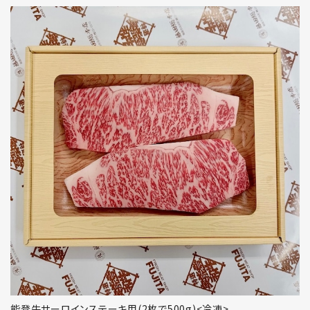
能登牛サーロインステーキ用(2枚で500g)<冷凍>